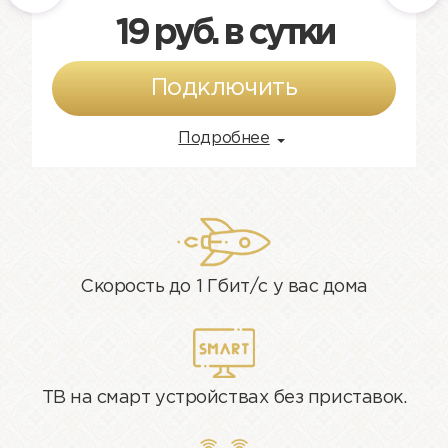
19 руб. в сутки
Подключить
Подробнее
ДОМАШНИЙ
ДОМАШНЕЕ
ТЕЛЕВИДЕНИЕ
ИНТЕРНЕТ+ТВ
Скорость до 1 Гбит/c у вас дома
50
+164
мбит/c
канала
ТВ на смарт устройствах без приставок.
Цифровое телевидения для дома и