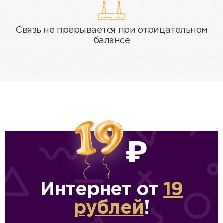
400 руб/мес
мобильных устройств.
Связь не прерывается при отрицательном
Подключить
Подключить
балансе
Подробнее
Тарифы ТВ
₽
Интернет от
19
рублей
!